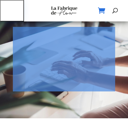
Accueil
Prise de rendez-vous et
Nos
contact
services
Sortir
du
Burn
Out
Test
Burn
Out
Informations
Contact
& RDV
RÉSERVER UN
Blog