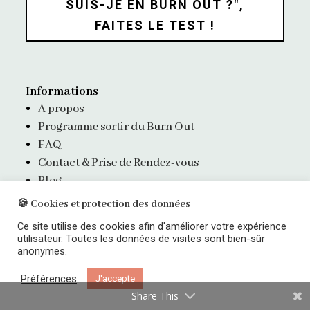
SUIS-JE EN BURN OUT ?",
FAITES LE TEST !
Informations
A propos
Programme sortir du Burn Out
FAQ
Contact & Prise de Rendez-vous
Blog
Mentions légales
🍪 Cookies et protection des données
Ce site utilise des cookies afin d'améliorer votre expérience
utilisateur. Toutes les données de visites sont bien-sûr
Découvrez le guide complet pour sortir du
anonymes.
Burn Out
Préférences
J'accepte
Share This